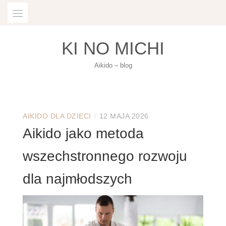
Skip
to
content
KI NO MICHI
Aikido – blog
/
AIKIDO DLA DZIECI
12 MAJA 2026
Aikido jako metoda
wszechstronnego rozwoju
dla najmłodszych