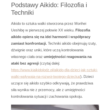
Podstawy Aikido: Filozofia i
Techniki
Aikido to sztuka walki stworzona przez Morihei
Ueshibę w pierwszej połowie XX wieku.
Filozofia
aikido opiera się na idei harmonii i współpracy
zamiast konfrontacji.
Techniki aikido obejmują rzuty,
dźwignie oraz uniki, które uczą kontrolowania
własnego ciała oraz
umiejętności reagowania na
ataki bez agresji
(czytaj dalej:
https://www.kiaikidolodz.pl/aikido-dla-dzieci-jak-sztuki-
walki-wplywaja-na-rozwoj-twojego-dziecka/
). Dzieci
uczące się aikido szybko odkrywają, że prawdziwa
siła wynika nie z przemocy, ale z umiejętności
kontrolowania sytuacji i zachowania spokoju.