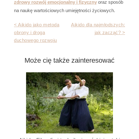
zdrowy rozwój emocjonalny i fizyczny
oraz sposób
na naukę wartościowych umiejętności życiowych.
Nawigacja
< Aikido jako metoda
Aikido dla najmłodszych:
obrony i droga
jak zacząć? >
wpisu
duchowego rozwoju
Może cię także zainteresować