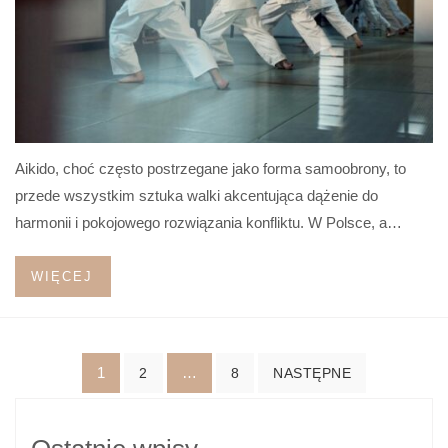
Aikido, choć często postrzegane jako forma samoobrony, to
przede wszystkim sztuka walki akcentująca dążenie do
harmonii i pokojowego rozwiązania konfliktu. W Polsce, a…
WIĘCEJ
Stronicowanie
1
…
2
8
NASTĘPNE
wpisów