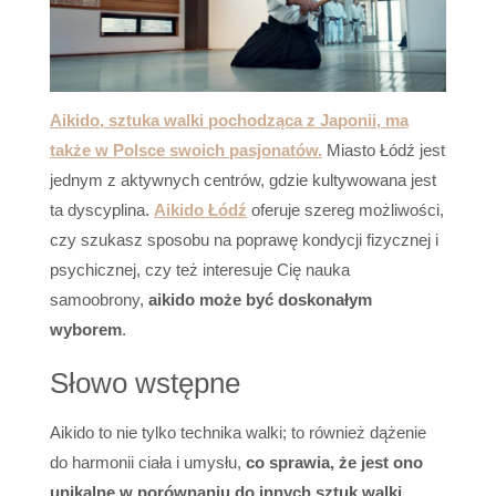
Aikido, sztuka walki pochodząca z Japonii, ma
także w Polsce swoich pasjonatów.
Miasto Łódź jest
jednym z aktywnych centrów, gdzie kultywowana jest
ta dyscyplina.
Aikido Łódź
oferuje szereg możliwości,
czy szukasz sposobu na poprawę kondycji fizycznej i
psychicznej, czy też interesuje Cię nauka
samoobrony,
aikido może być doskonałym
wyborem
.
Słowo wstępne
Aikido to nie tylko technika walki; to również dążenie
do harmonii ciała i umysłu,
co sprawia, że jest ono
unikalne w porównaniu do innych sztuk walki
.