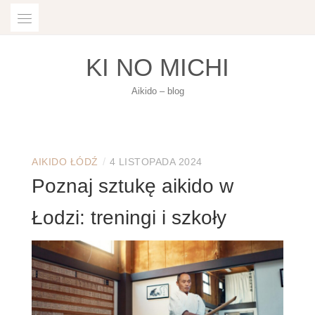
Skip
to
content
KI NO MICHI
Aikido – blog
/
AIKIDO ŁÓDŹ
4 LISTOPADA 2024
Poznaj sztukę aikido w
Łodzi: treningi i szkoły