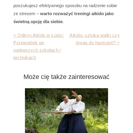
poszukujesz efektywnego sposobu na radzenie sobie
ze stresem –
warto rozważyć treningi aikido jako
świetną opcję dla siebie
.
Nawigacja
< Odkryj Aikido w Łodzi:
Aikido: sztuka walki czy
Przewodnik po
droga do harmonii? >
wpisu
najlepszych szkołach i
technikach
Może cię także zainteresować