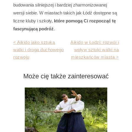
budowania silniejszej i bardziej zharmonizowanej
wersji siebie. W miastach takich jak Łódź dostępne są
liczne kluby i szkoły,
które pomogą Ci rozpocząć tę
fascynującą podróż
.
Nawigacja
< Aikido jako sztuka
Aikido w Łodzi: rozwój i
walki i droga duchowego
wpływ sztuki walki na
wpisu
rozwoju
mieszkańców miasta >
Może cię także zainteresować