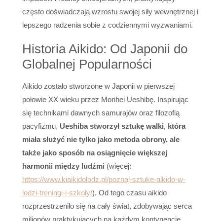
często doświadczają wzrostu swojej siły wewnętrznej i
lepszego radzenia sobie z codziennymi wyzwaniami.
Historia Aikido: Od Japonii do
Globalnej Popularności
Aikido zostało stworzone w Japonii w pierwszej
połowie XX wieku przez Morihei Ueshibę. Inspirując
się technikami dawnych samurajów oraz filozofią
pacyfizmu,
Ueshiba stworzył sztukę walki, która
miała służyć nie tylko jako metoda obrony, ale
także jako sposób na osiągnięcie większej
harmonii między ludźmi
(więcej:
https://www.kiaikidolodz.pl/poznaj-sztuke-aikido-w-
lodzi-treningi-i-szkoly/
). Od tego czasu aikido
rozprzestrzeniło się na cały świat, zdobywając serca
milionów praktykujących na każdym kontynencie.