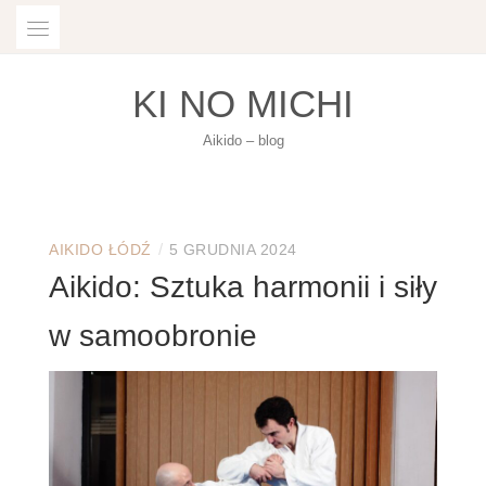
Skip
to
content
KI NO MICHI
Aikido – blog
/
AIKIDO ŁÓDŹ
5 GRUDNIA 2024
Aikido: Sztuka harmonii i siły
w samoobronie